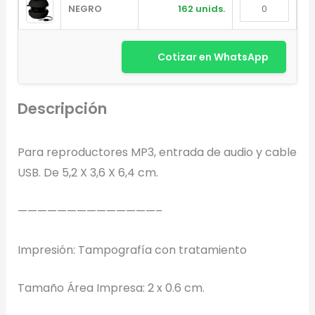
NEGRO
162 unids.
Cotizar en WhatsApp
Descripción
Diseñador de Vistas Previas
×
con IA
Para reproductores MP3, entrada de audio y cable
USB. De 5,2 X 3,6 X 6,4 cm.
——————————————–
Arrastra y suelta tu logotipo aquí
Impresión: Tampografía con tratamiento
o haz clic para explorar tus archivos
Formatos: PNG, JPG, SVG (Max. 5MB). Se recomienda fondo
Tamaño Área Impresa: 2 x 0.6 cm.
transparente.