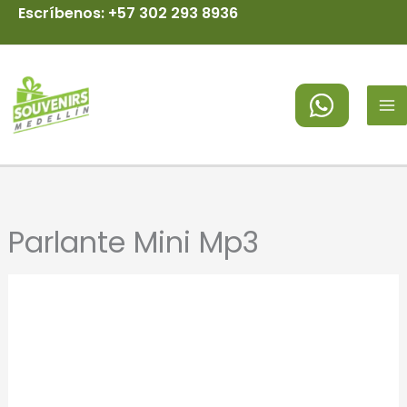
Ir
Escríbenos: +57 302 293 8936
al
MA
contenido
M
Parlante Mini Mp3