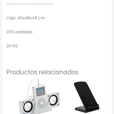
—————————————
Selecciona el estilo de marcado:
Caja: 45x48x48 cm.
Una Tinta
Marcado en un solo color plano (ideal serigrafía/grabado).
200 unidades
Full Color
20 KG
Conserva los colores originales de tu logotipo.
Generar Vista Previa con IA
Productos relacionados