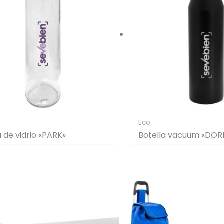
Eco
a de vidrio «PARK»
Botella vacuum «DOR