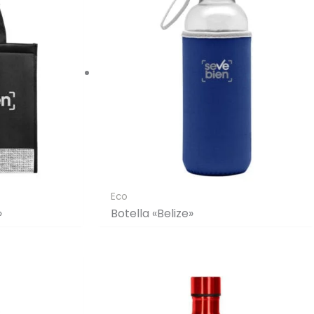
Eco
»
Botella «Belize»