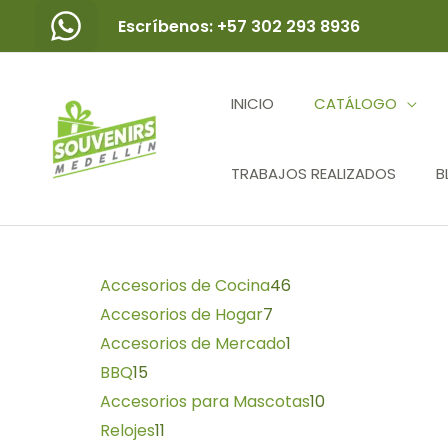
Ir
Escríbenos: +57 302 293 8936
al
contenido
INICIO
CATÁLOGO
TRABAJOS REALIZADOS
B
15
11
7
46
1
10
productos
productos
productos
productos
producto
productos
Accesorios de Cocina
46
Accesorios de Hogar
7
Accesorios de Mercado
1
BBQ
15
Accesorios para Mascotas
10
Relojes
11