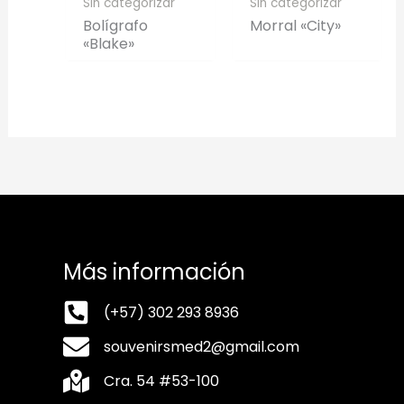
Sin categorizar
Sin categorizar
Bolígrafo
Morral «City»
«Blake»
Más información
(+57) 302 293 8936
souvenirsmed2@gmail.com
Cra. 54 #53-100