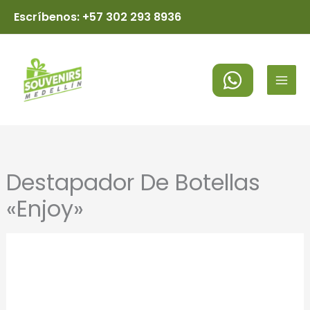
Ir
Escríbenos: +57 302 293 8936
al
MAI
contenido
MEN
Destapador De Botellas
«Enjoy»