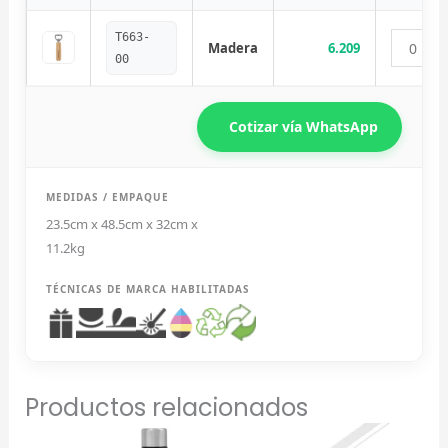
Diseñador de Vistas Previas
×
T663-
con IA
Madera
6.209
00
Cotizar vía WhatsApp
Arrastra y suelta tu logotipo aquí
o haz clic para explorar tus archivos
MEDIDAS / EMPAQUE
23.5cm x 48.5cm x 32cm x
Formatos: PNG, JPG, SVG (Max. 5MB). Se recomienda fondo
transparente.
11.2kg
TÉCNICAS DE MARCA HABILITADAS
Selecciona el estilo de marcado:
Una Tinta
Marcado en un solo color plano (ideal serigrafía/grabado).
Productos relacionados