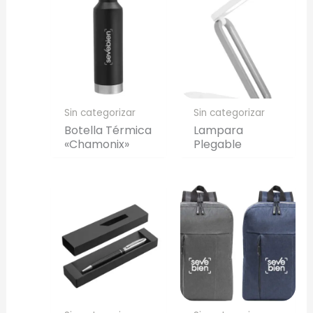
Full Color
Conserva los colores originales de tu logotipo.
Generar Vista Previa con IA
Sin categorizar
Sin categorizar
Botella Térmica
Lampara
«Chamonix»
Plegable