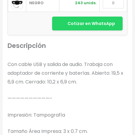
NEGRO
243 unids.
Cotizar en WhatsApp
Descripción
Diseñador de Vistas Previas
×
Con cable USB y salida de audio. Trabaja con
con IA
adaptador de corriente y baterías. Abierto: 19,5 x
6,9 cm. Cerrado: 10,2 x 6,9 cm.
——————————-
Arrastra y suelta tu logotipo aquí
o haz clic para explorar tus archivos
Impresión: Tampografía
Formatos: PNG, JPG, SVG (Max. 5MB). Se recomienda fondo
transparente.
Tamaño Área Impresa: 3 x 0.7 cm.