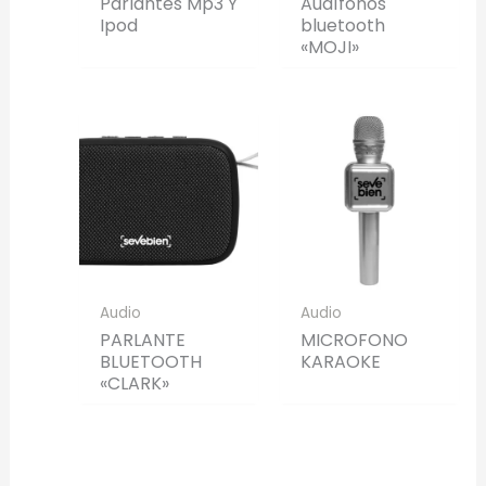
Parlantes Mp3 Y
Audífonos
Ipod
bluetooth
«MOJI»
Audio
Audio
PARLANTE
MICROFONO
BLUETOOTH
KARAOKE
«CLARK»