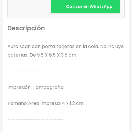
Cotizar en WhatsApp
Descripción
Auto scan con porta tarjetas en la cola. No incluye
Diseñador de Vistas Previas
×
baterías. De 9,6 X 6,5 X 3,5 cm.
con IA
————————–
Impresión: Tampografía
Arrastra y suelta tu logotipo aquí
o haz clic para explorar tus archivos
Tamaño Área Impresa: 4 x 1.2 cm.
Formatos: PNG, JPG, SVG (Max. 5MB). Se recomienda fondo
transparente.
—————————————-