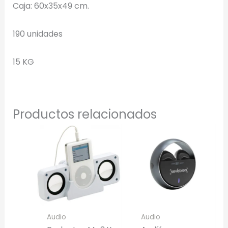
Caja: 60x35x49 cm.
Selecciona el estilo de marcado:
190 unidades
Una Tinta
Marcado en un solo color plano (ideal serigrafía/grabado).
15 KG
Full Color
Conserva los colores originales de tu logotipo.
Productos relacionados
Generar Vista Previa con IA
Audio
Audio