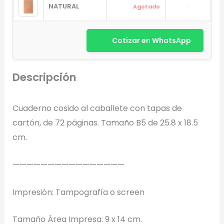
NATURAL
-
Agotado
Cotizar en WhatsApp
Descripción
Diseñador de Vistas Previas
×
Cuaderno cosido al caballete con tapas de
con IA
cartón, de 72 páginas. Tamaño B5 de 25.8 x 18.5
cm.
————————————————
Arrastra y suelta tu logotipo aquí
o haz clic para explorar tus archivos
Impresión: Tampografía o screen
Formatos: PNG, JPG, SVG (Max. 5MB). Se recomienda fondo
transparente.
Tamaño Área Impresa: 9 x 14 cm.