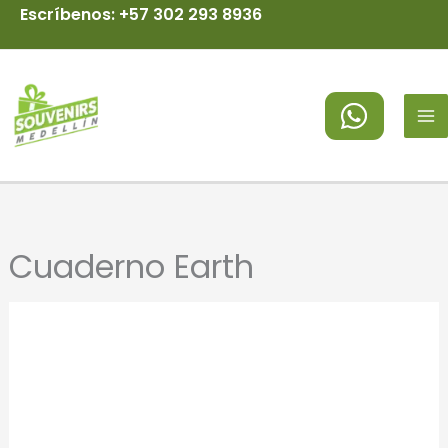
Ir
Escríbenos: +57 302 293 8936
al
MA
contenido
M
Cuaderno Earth