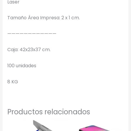
Laser
Tamaño Área Impresa: 2 x 1 cm.
Selecciona el estilo de marcado:
————————————
Una Tinta
Marcado en un solo color plano (ideal serigrafía/grabado).
Caja: 42x23x37 cm.
Full Color
100 unidades
Conserva los colores originales de tu logotipo.
8 KG
Generar Vista Previa con IA
Productos relacionados