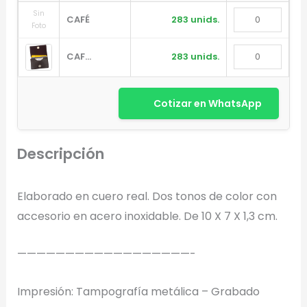
Sin
CAFÉ
283 unids.
Foto
CAF…
283 unids.
Cotizar en WhatsApp
Descripción
Diseñador de Vistas Previas
×
con IA
Elaborado en cuero real. Dos tonos de color con
accesorio en acero inoxidable. De 10 X 7 X 1,3 cm.
Arrastra y suelta tu logotipo aquí
——————————————————-
o haz clic para explorar tus archivos
Impresión: Tampografía metálica – Grabado
Formatos: PNG, JPG, SVG (Max. 5MB). Se recomienda fondo
transparente.