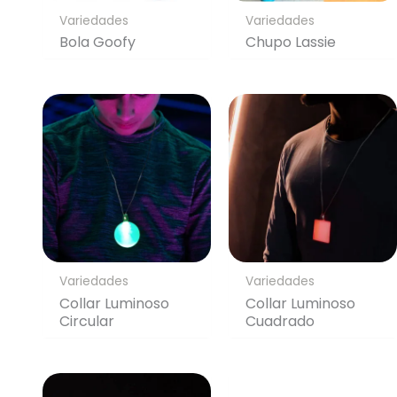
Variedades
Variedades
Bola Goofy
Chupo Lassie
Variedades
Variedades
Collar Luminoso
Collar Luminoso
Circular
Cuadrado