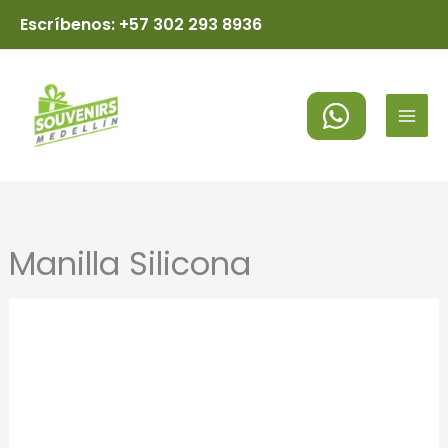
Ir
Escríbenos: +57 302 293 8936
al
MAI
contenido
MEN
Manilla Silicona