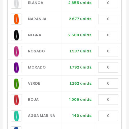
BLANCA
2.855 unids.
NARANJA
2.677 unids.
NEGRA
2.509 unids.
ROSADO
1.937 unids.
MORADO
1.792 unids.
VERDE
1.262 unids.
ROJA
1.006 unids.
AGUA MARINA
140 unids.
Diseñador de Vistas Previas
×
con IA