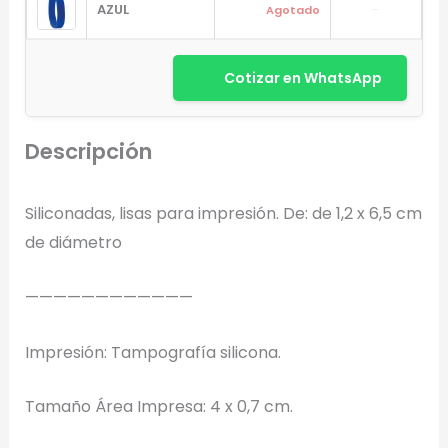
AZUL
-
Agotado
Cotizar en WhatsApp
Arrastra y suelta tu logotipo aquí
o haz clic para explorar tus archivos
Descripción
Formatos: PNG, JPG, SVG (Max. 5MB). Se recomienda fondo
transparente.
Siliconadas, lisas para impresión. De: de 1,2 x 6,5 cm
de diámetro
Selecciona el estilo de marcado:
————————————
Una Tinta
Marcado en un solo color plano (ideal serigrafía/grabado).
Impresión: Tampografía silicona.
Full Color
Tamaño Área Impresa: 4 x 0,7 cm.
Conserva los colores originales de tu logotipo.