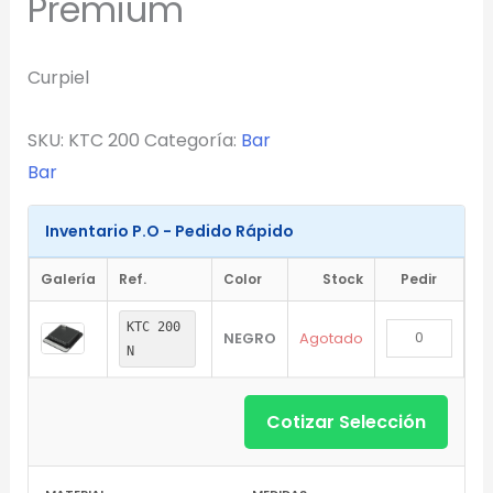
Premium
Una Tinta
Marcado en un solo color plano (ideal serigrafía/grabado).
Curpiel
Full Color
Conserva los colores originales de tu logotipo.
SKU:
KTC 200
Categoría:
Bar
Bar
Generar Vista Previa con IA
Inventario P.O - Pedido Rápido
Galería
Ref.
Color
Stock
Pedir
KTC 200
NEGRO
Agotado
N
Cotizar Selección