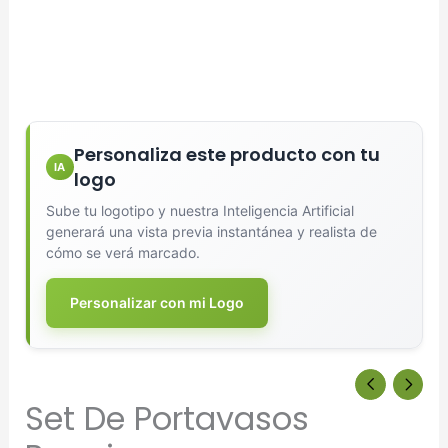
Diseñador de Vistas Previas
×
con IA
Personaliza este producto con tu
IA
logo
Sube tu logotipo y nuestra Inteligencia Artificial
generará una vista previa instantánea y realista de
Arrastra y suelta tu logotipo aquí
cómo se verá marcado.
o haz clic para explorar tus archivos
Personalizar con mi Logo
Formatos: PNG, JPG, SVG (Max. 5MB). Se recomienda fondo
transparente.
Selecciona el estilo de marcado:
Set De Portavasos