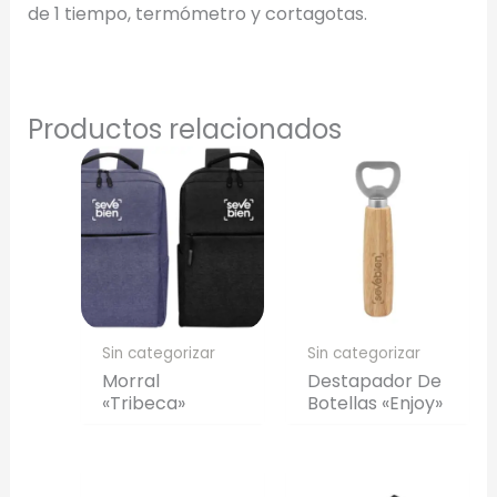
de 1 tiempo, termómetro y cortagotas.
Full Color
Conserva los colores originales de tu logotipo.
Productos relacionados
Generar Vista Previa con IA
Sin categorizar
Sin categorizar
Morral
Destapador De
«Tribeca»
Botellas «Enjoy»