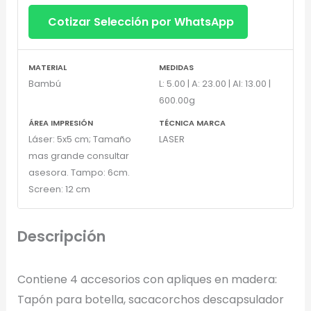
Cotizar Selección por WhatsApp
Diseñador de Vistas Previas
×
con IA
MATERIAL
MEDIDAS
Bambú
L: 5.00 | A: 23.00 | Al: 13.00 |
600.00g
ÁREA IMPRESIÓN
TÉCNICA MARCA
Arrastra y suelta tu logotipo aquí
Láser: 5x5 cm; Tamaño
LASER
o haz clic para explorar tus archivos
mas grande consultar
asesora. Tampo: 6cm.
Formatos: PNG, JPG, SVG (Max. 5MB). Se recomienda fondo
Screen: 12 cm
transparente.
Descripción
Selecciona el estilo de marcado:
Contiene 4 accesorios con apliques en madera:
Una Tinta
Marcado en un solo color plano (ideal serigrafía/grabado).
Tapón para botella, sacacorchos descapsulador