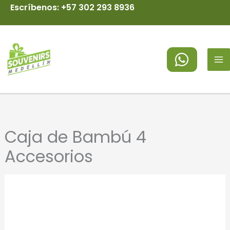
Ir
Escríbenos: +57 302 293 8936
al
MA
contenido
M
Caja de Bambú 4
Accesorios