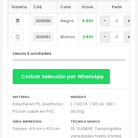
Galería
Cód.
Color
Stock
Pedir
Negro
4.661
-
+
3038400
Blanco
2.601
-
+
3038401
Llevas
0
unidades
Cotizar Selección por WhatsApp
MATERIAL
MEDIDAS
Estuche en PS, Audífonos
L: 7.00 | A: 7.00 | Al: 1.80 |
PS con cable en PVC
30.00g
ÁREA IMPRESIÓN
TÉCNICA MARCA
Tampo: 4,5 cm x 4,5 cm
SE. SUGIERE: Tampografia
variedades hasta 4 tintas