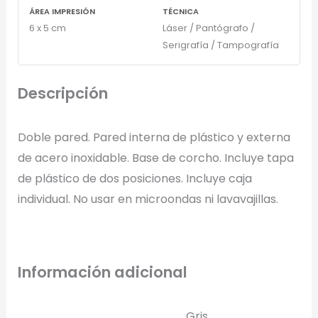
ÁREA IMPRESIÓN
TÉCNICA
Una Tinta
6 x 5 cm
Láser / Pantógrafo /
Marcado en un solo color plano (ideal serigrafía/grabado).
Serigrafía / Tampografía
Full Color
Descripción
Conserva los colores originales de tu logotipo.
Doble pared. Pared interna de plástico y externa
Generar Vista Previa con IA
de acero inoxidable. Base de corcho. Incluye tapa
de plástico de dos posiciones. Incluye caja
individual. No usar en microondas ni lavavajillas.
Información adicional
Gris