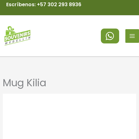
Ir
Escríbenos: +57 302 293 8936
al
MA
contenido
M
Mug Kilia