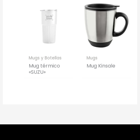
Mugs y Botellas
Mugs
Mug térmico
Mug Kinsale
«SUZU»