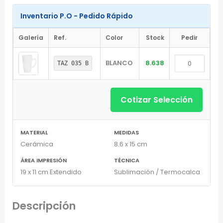
×
con IA
Inventario P.O - Pedido Rápido
Galería
Ref.
Color
Stock
Pedir
BLANCO
8.638
TAZ 035 B
Arrastra y suelta tu logotipo aquí
o haz clic para explorar tus archivos
Formatos: PNG, JPG, SVG (Max. 5MB). Se recomienda fondo
Cotizar Selección
transparente.
MATERIAL
MEDIDAS
Cerámica
8.6 x 15 cm
Selecciona el estilo de marcado:
ÁREA IMPRESIÓN
TÉCNICA
Una Tinta
19 x 11 cm Extendido
Sublimación / Termocalca
Marcado en un solo color plano (ideal serigrafía/grabado).
Descripción
Full Color