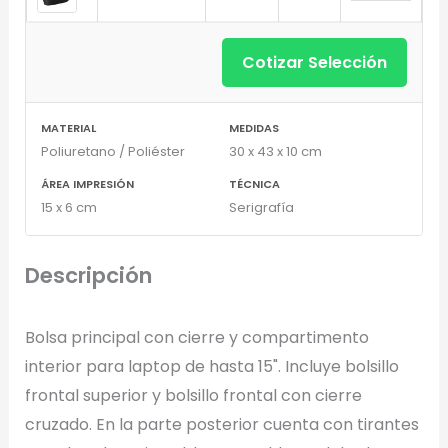
Cotizar Selección
MATERIAL
MEDIDAS
Poliuretano / Poliéster
30 x 43 x 10 cm
ÁREA IMPRESIÓN
TÉCNICA
15 x 6 cm
Serigrafía
Diseñador de Vistas Previas
×
con IA
Descripción
Bolsa principal con cierre y compartimento
Arrastra y suelta tu logotipo aquí
interior para laptop de hasta 15". Incluye bolsillo
o haz clic para explorar tus archivos
frontal superior y bolsillo frontal con cierre
Formatos: PNG, JPG, SVG (Max. 5MB). Se recomienda fondo
cruzado. En la parte posterior cuenta con tirantes
transparente.