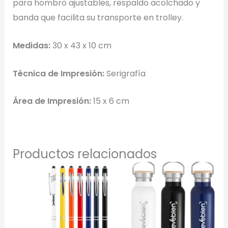
para hombro ajustables, respaldo acolchado y
banda que facilita su transporte en trolley.
Selecciona el estilo de marcado:
Medidas:
30 x 43 x 10 cm
Una Tinta
Técnica de Impresión:
Serigrafía
Marcado en un solo color plano (ideal serigrafía/grabado).
Área de Impresión:
15 x 6 cm
Full Color
Conserva los colores originales de tu logotipo.
Generar Vista Previa con IA
Productos relacionados