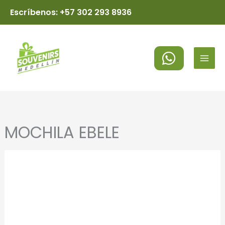
Ir
Escríbenos: +57 302 293 8936
al
MAI
contenido
MEN
MOCHILA EBELE