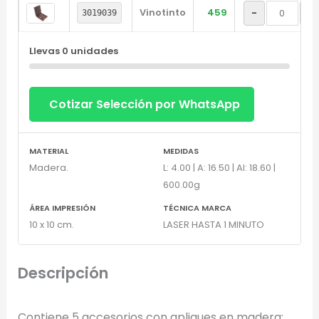
Vinotinto
459
-
+
3019039
Llevas
0
unidades
Diseñador de Vistas Previas
Cotizar Selección por WhatsApp
×
con IA
MATERIAL
MEDIDAS
Madera.
L: 4.00 | A: 16.50 | Al: 18.60 |
600.00g
Arrastra y suelta tu logotipo aquí
ÁREA IMPRESIÓN
TÉCNICA MARCA
10 x 10 cm.
LASER HASTA 1 MINUTO
o haz clic para explorar tus archivos
Formatos: PNG, JPG, SVG (Max. 5MB). Se recomienda fondo
transparente.
Descripción
Contiene 5 accesorios con apliques en madera: