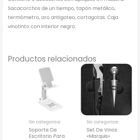
Selecciona el estilo de marcado:
Sacacorchos de un tiempo, tapón metálico,
Una Tinta
termómetro, aro antigoteo, cortagotas. Caja
Marcado en un solo color plano (ideal serigrafía/grabado).
vinotinto con interior negro.
Full Color
Conserva los colores originales de tu logotipo.
Productos relacionados
Generar Vista Previa con IA
Sin categorizar
Sin categorizar
Soporte De
Set De Vinos
Escritorio Para
«Marquis»