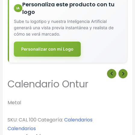
Personaliza este producto con tu
IA
logo
Arrastra y suelta tu logotipo aquí
Sube tu logotipo y nuestra Inteligencia Artificial
o haz clic para explorar tus archivos
generará una vista previa instantánea y realista de
cómo se verá marcado.
Formatos: PNG, JPG, SVG (Max. 5MB). Se recomienda fondo
transparente.
Personalizar con mi Logo
Selecciona el estilo de marcado:
Calendario Ontur
Una Tinta
Marcado en un solo color plano (ideal serigrafía/grabado).
Metal
Full Color
Conserva los colores originales de tu logotipo.
SKU:
CAL 100
Categoría:
Calendarios
Calendarios
Generar Vista Previa con IA