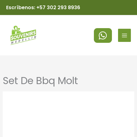
Ir
Escríbenos: +57 302 293 8936
al
MAI
contenido
MEN
Set De Bbq Molt