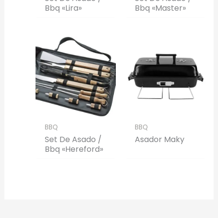
Bbq «Lira»
Bbq «Master»
BBQ
BBQ
Set De Asado /
Asador Maky
Bbq «Hereford»