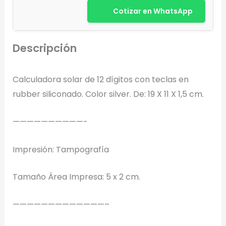
Cotizar en WhatsApp
Descripción
Diseñador de Vistas Previas
Calculadora solar de 12 dígitos con teclas en
×
con IA
rubber siliconado. Color silver. De: 19 X 11 X 1,5 cm.
——————————-
Impresión: Tampografía
Arrastra y suelta tu logotipo aquí
o haz clic para explorar tus archivos
Tamaño Área Impresa: 5 x 2 cm.
Formatos: PNG, JPG, SVG (Max. 5MB). Se recomienda fondo
transparente.
—————————————–