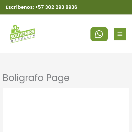
Ir
Escríbenos: +57 302 293 8936
al
MAI
contenido
MEN
Boligrafo Page