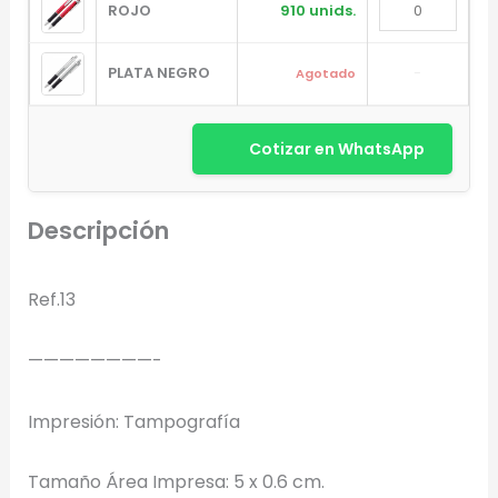
ROJO
910 unids.
PLATA NEGRO
-
Agotado
Cotizar en WhatsApp
Descripción
Diseñador de Vistas Previas
×
con IA
Ref.13
————————-
Arrastra y suelta tu logotipo aquí
Impresión: Tampografía
o haz clic para explorar tus archivos
Formatos: PNG, JPG, SVG (Max. 5MB). Se recomienda fondo
Tamaño Área Impresa: 5 x 0.6 cm.
transparente.