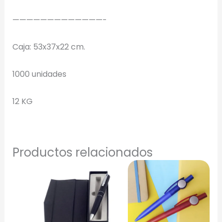
—————————————-
Selecciona el estilo de marcado:
Caja: 53x37x22 cm.
Una Tinta
Marcado en un solo color plano (ideal serigrafía/grabado).
1000 unidades
12 KG
Full Color
Conserva los colores originales de tu logotipo.
Generar Vista Previa con IA
Productos relacionados