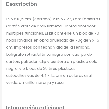
Descripción
15,5 x 10,5 cm. (cerrado) y 15,5 x 22,3 cm (abierto).
Arrastra y suelta tu logotipo aquí
Cartón kraft de gran firmeza. Libreta anotador
o haz clic para explorar tus archivos
múltiples funciones. El kit contiene: un bloc de 70
Formatos: PNG, JPG, SVG (Max. 5MB). Se recomienda fondo
hojas rayadas en obra ahuesado de 70g de 9 x 15
transparente.
cm. impresos con fecha y día de la semana,
bolígrafo retráctil tinta negra con cuerpo de
Selecciona el estilo de marcado:
cartón, pulsador, clip y puntera en plástico color
negro, y 5 blocs de 25 tiras plásticas
Una Tinta
autoadhesivas de 4,4 x 1,2 cm en colores azul,
Marcado en un solo color plano (ideal serigrafía/grabado).
verde, amarillo, naranja y rosa.
Full Color
Conserva los colores originales de tu logotipo.
Información adicional