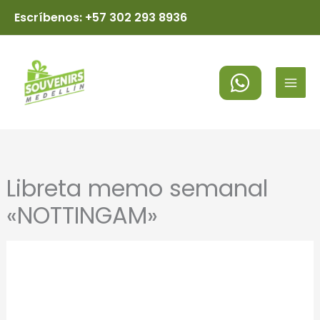
Ir
Escríbenos: +57 302 293 8936
al
MAI
contenido
MEN
Libreta memo semanal
«NOTTINGAM»