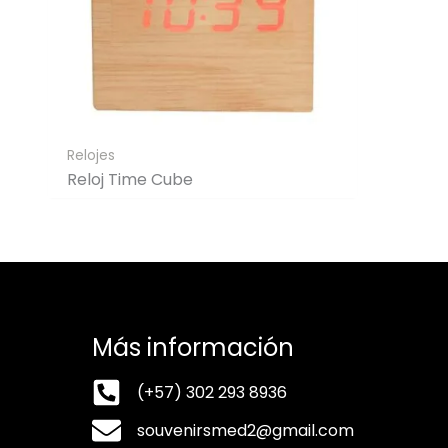
Relojes
Reloj Time Cube
Más información
(+57) 302 293 8936
souvenirsmed2@gmail.com