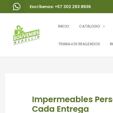
Ir
Escríbenos: +57 302 293 8936
al
contenido
INICIO
CATÁLOGO
TRABAJOS REALIZADOS
B
Navegación
de
entradas
Impermeables Perso
Cada Entrega