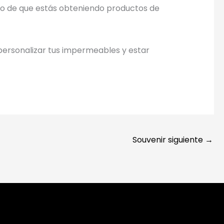
ro de que estás obteniendo productos de
ersonalizar tus impermeables y estar
Souvenir siguiente
→