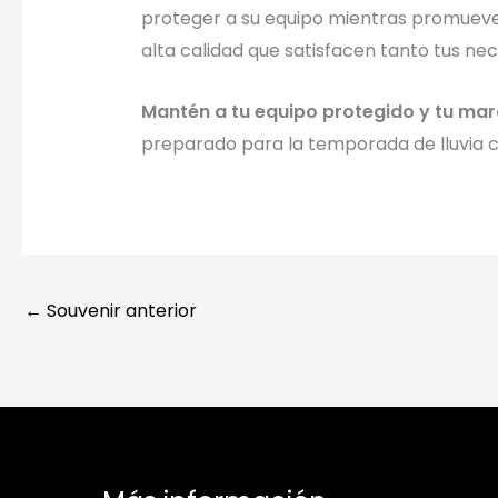
proteger a su equipo mientras promuev
alta calidad que satisfacen tanto tus n
Mantén a tu equipo protegido y tu marca
preparado para la temporada de lluvia co
←
Souvenir anterior