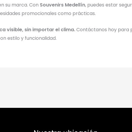
en su marca. Con
Souvenirs Medellín
, puedes estar segu
ecesidades promocionales como prácticas.
 visible, sin importar el clima.
Contáctanos hoy para p
n estilo y funcionalidad.