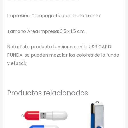
——————————————————
con IA
Impresión: Tampografía con tratamiento
Tamaño Área Impresa: 3.5 x 1.5 cm.
Arrastra y suelta tu logotipo aquí
o haz clic para explorar tus archivos
Nota: Este producto funciona con la USB CARD
Formatos: PNG, JPG, SVG (Max. 5MB). Se recomienda fondo
FUNDA, se pueden mezclar los colores de la funda
transparente.
y el stick.
Selecciona el estilo de marcado:
Productos relacionados
Una Tinta
Marcado en un solo color plano (ideal serigrafía/grabado).
Full Color
Conserva los colores originales de tu logotipo.