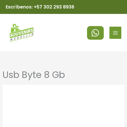
Ir
Escríbenos: +57 302 293 8936
al
MAI
contenido
MEN
Usb Byte 8 Gb