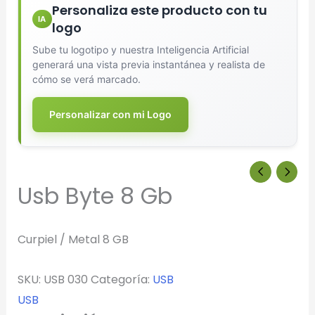
Personaliza este producto con tu
IA
logo
Sube tu logotipo y nuestra Inteligencia Artificial
generará una vista previa instantánea y realista de
cómo se verá marcado.
Personalizar con mi Logo
Diseñador de Vistas Previas
×
con IA
Usb Byte 8 Gb
Curpiel / Metal 8 GB
Arrastra y suelta tu logotipo aquí
SKU:
USB 030
Categoría:
USB
o haz clic para explorar tus archivos
USB
Formatos: PNG, JPG, SVG (Max. 5MB). Se recomienda fondo