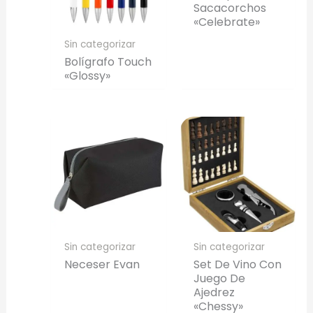
Sacacorchos
«Celebrate»
Sin categorizar
Bolígrafo Touch
«Glossy»
Sin categorizar
Sin categorizar
Neceser Evan
Set De Vino Con
Juego De
Ajedrez
«Chessy»