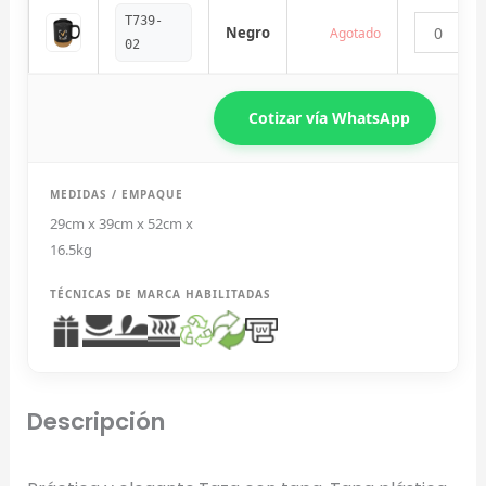
T739-
Negro
Agotado
02
Cotizar vía WhatsApp
MEDIDAS / EMPAQUE
29cm x 39cm x 52cm x
Diseñador de Vistas Previas
×
16.5kg
con IA
TÉCNICAS DE MARCA HABILITADAS
Arrastra y suelta tu logotipo aquí
Descripción
o haz clic para explorar tus archivos
Formatos: PNG, JPG, SVG (Max. 5MB). Se recomienda fondo
transparente.