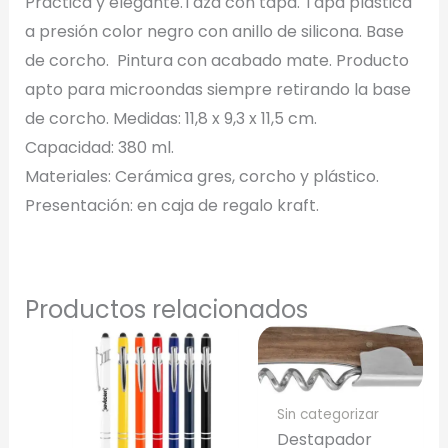
Práctica y elegante.Taza con tapa. Tapa plástica
a presión color negro con anillo de silicona. Base
de corcho. Pintura con acabado mate. Producto
Selecciona el estilo de marcado:
apto para microondas siempre retirando la base
de corcho. Medidas: 11,8 x 9,3 x 11,5 cm.
Una Tinta
Capacidad: 380 ml.
Marcado en un solo color plano (ideal serigrafía/grabado).
Materiales: Cerámica gres, corcho y plástico.
Presentación: en caja de regalo kraft.
Full Color
Conserva los colores originales de tu logotipo.
Generar Vista Previa con IA
Productos relacionados
Sin categorizar
Destapador