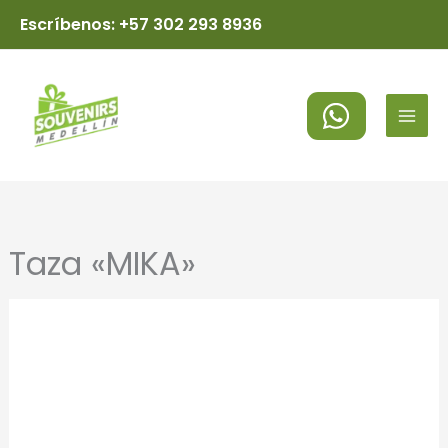
Ir
Escríbenos: +57 302 293 8936
al
MAI
contenido
MEN
Taza «MIKA»