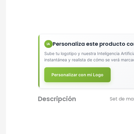
Diseña
Personaliza este producto co
IA
Sube tu logotipo y nuestra Inteligencia Artific
instantánea y realista de cómo se verá marca
Personalizar con mi Logo
Descripción
Set de man
Seleccio
Una Ti
Marcado e
serigrafí