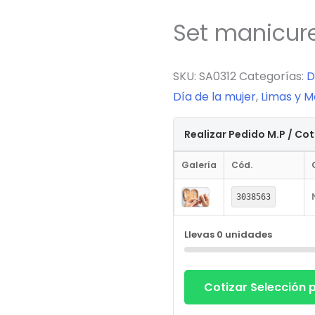
Set manicur
SKU:
SA0312
Categorías:
D
Día de la mujer
,
Limas y M
Realizar Pedido M.P / Co
Galería
Cód.
3038563
Llevas
0
unidades
Cotizar Selección