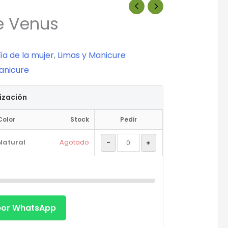
e Venus
ía de la mujer
,
Limas y Manicure
anicure
tización
Color
Stock
Pedir
Natural
Agotado
-
+
 por WhatsApp