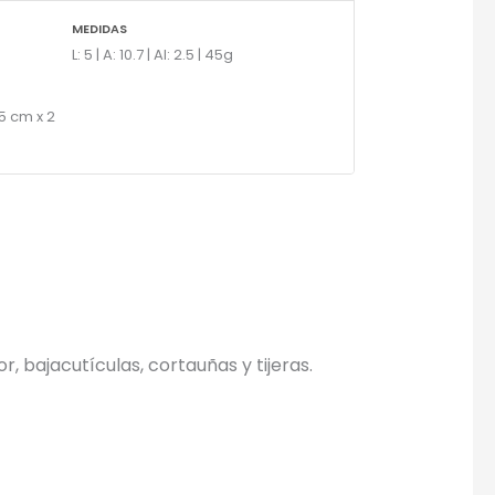
MEDIDAS
L: 5 | A: 10.7 | Al: 2.5 | 45g
×
5 cm x 2
, bajacutículas, cortauñas y tijeras.
gotipo.