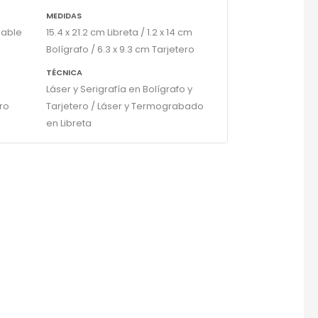
MEDIDAS
dable
15.4 x 21.2 cm Libreta / 1.2 x 14 cm
Bolígrafo / 6.3 x 9.3 cm Tarjetero
TÉCNICA
Láser y Serigrafía en Bolígrafo y
ero
Tarjetero / Láser y Termograbado
en Libreta