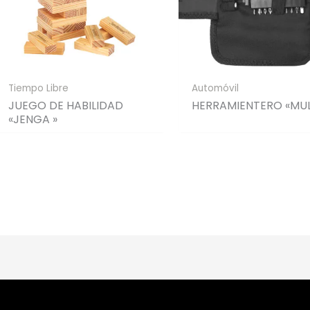
Tiempo Libre
Automóvil
JUEGO DE HABILIDAD
HERRAMIENTERO «MUL
«JENGA »