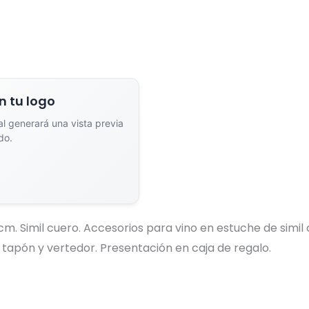
n tu logo
ial generará una vista previa
do.
dor de Vistas Previas con IA
5 cm. Simil cuero. Accesorios para vino en estuche de simi
 tapón y vertedor. Presentación en caja de regalo.
Arrastra y suelta tu logotipo aquí
o haz clic para explorar tus archivos
Formatos: PNG, JPG, SVG (Max. 5MB). Se recomienda fondo transparente.