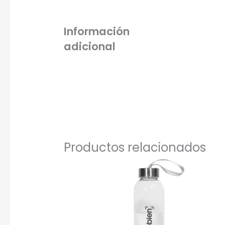
Seleccio
Información
adicional
Una Ti
Marcado e
serigrafí
Productos relacionados