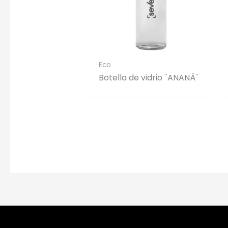
Eco
Botella de vidrio ¨ANANÁ¨