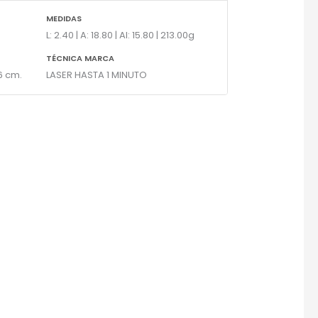
MEDIDAS
L: 2.40 | A: 18.80 | Al: 15.80 | 213.00g
TÉCNICA MARCA
 6 cm.
LASER HASTA 1 MINUTO
×