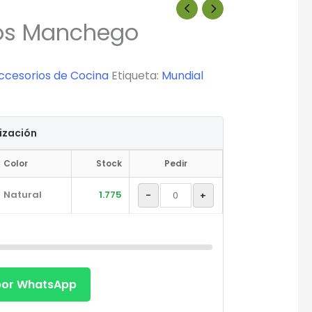
os Manchego
ccesorios de Cocina
Etiqueta:
Mundial
tización
Color
Stock
Pedir
Natural
1.775
-
+
 por WhatsApp