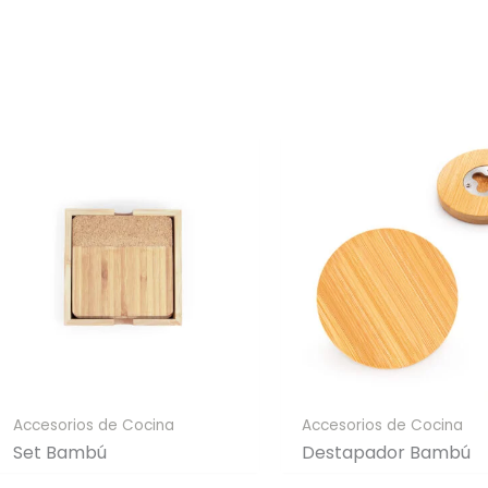
nta
Full Color
n un solo color plano (ideal
Conserva los colores originales de tu lo
a/grabado).
Generar Vista Previa con IA
Accesorios de Cocina
Accesorios de Cocina
Set Bambú
Destapador Bambú