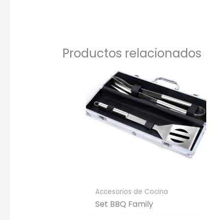
Una Ti
Marcado e
serigrafí
Productos relacionados
Accesorios de Cocina
Set BBQ Family