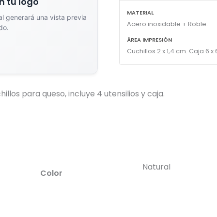
n tu logo
MATERIAL
ial generará una vista previa
Acero inoxidable + Roble.
do.
ÁREA IMPRESIÓN
Cuchillos 2 x 1,4 cm. Caja 6 x
dor de Vistas Previas con IA
illos para queso, incluye 4 utensilios y caja.
Arrastra y suelta tu logotipo aquí
o haz clic para explorar tus archivos
Formatos: PNG, JPG, SVG (Max. 5MB). Se recomienda fondo transparente.
Natural
Color
na el estilo de marcado: