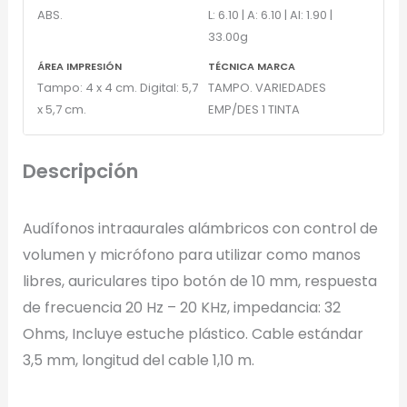
ABS.
L: 6.10 | A: 6.10 | Al: 1.90 |
33.00g
Full Color
ÁREA IMPRESIÓN
TÉCNICA MARCA
Conserva los colores originales de tu logotipo.
Tampo: 4 x 4 cm. Digital: 5,7
TAMPO. VARIEDADES
x 5,7 cm.
EMP/DES 1 TINTA
Generar Vista Previa con IA
Descripción
Audífonos intraaurales alámbricos con control de
volumen y micrófono para utilizar como manos
libres, auriculares tipo botón de 10 mm, respuesta
de frecuencia 20 Hz – 20 KHz, impedancia: 32
Ohms, Incluye estuche plástico. Cable estándar
3,5 mm, longitud del cable 1,10 m.