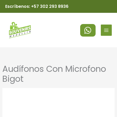
Ir
Escríbenos: +57 302 293 8936
al
MAI
contenido
MEN
Audífonos Con Microfono
Bigot