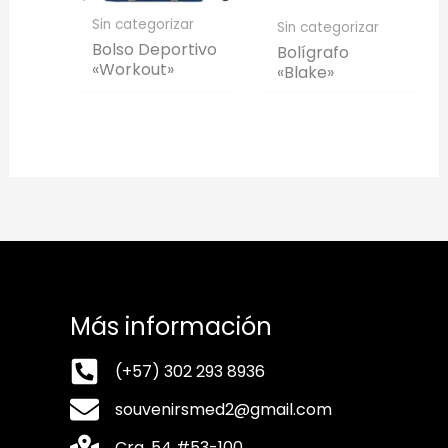
Sin categorizar
Sin categorizar
Bolso Deportivo
Bolígrafo
«Workout»
«Blake»
Más información
(+57) 302 293 8936
souvenirsmed2@gmail.com
Cra. 54 #53-100