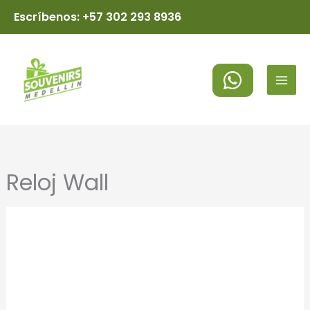
Ir
Escríbenos: +57 302 293 8936
al
MAI
contenido
MEN
Reloj Wall