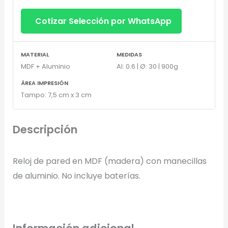
Cotizar Selección por WhatsApp
MATERIAL
MEDIDAS
MDF + Aluminio
Al: 0.6 | Ø: 30 | 900g
Diseñador de Vistas Previas
×
ÁREA IMPRESIÓN
con IA
Tampo: 7,5 cm x 3 cm
Descripción
Arrastra y suelta tu logotipo aquí
Reloj de pared en MDF (madera) con manecillas
o haz clic para explorar tus archivos
de aluminio. No incluye baterías.
Formatos: PNG, JPG, SVG (Max. 5MB). Se recomienda fondo
transparente.