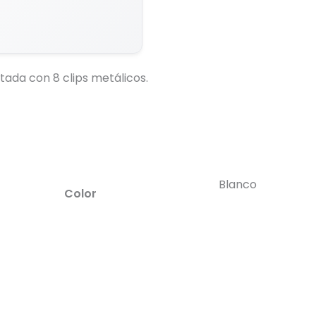
a/grabado).
Generar Vista Previa con IA
ada con 8 clips metálicos.
Blanco
Color