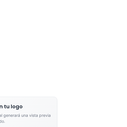
dor de Vistas Previas con IA
Arrastra y suelta tu logotipo aquí
o haz clic para explorar tus archivos
Formatos: PNG, JPG, SVG (Max. 5MB). Se recomienda fondo transparente.
na el estilo de marcado:
n tu logo
ial generará una vista previa
nta
Full Color
do.
n un solo color plano (ideal
Conserva los colores originales de tu lo