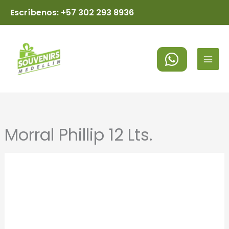
Ir
Escríbenos: +57 302 293 8936
al
MAI
contenido
MEN
Morral Phillip 12 Lts.