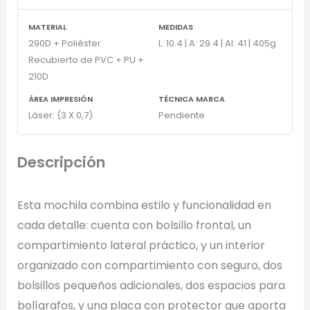
MATERIAL
MEDIDAS
290D + Poliéster
L: 10.4 | A: 29.4 | Al: 41 | 405g
Recubierto de PVC + PU +
210D
ÁREA IMPRESIÓN
TÉCNICA MARCA
Láser: (3 X 0,7).
Pendiente
Descripción
Esta mochila combina estilo y funcionalidad en
cada detalle: cuenta con bolsillo frontal, un
compartimiento lateral práctico, y un interior
organizado con compartimiento con seguro, dos
bolsillos pequeños adicionales, dos espacios para
bolígrafos, y una placa con protector que aporta