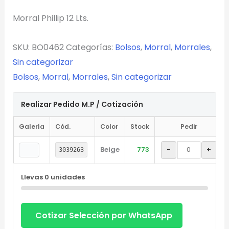
Morral Phillip 12 Lts.
Selecciona el estilo de marcado:
SKU:
BO0462
Categorías:
Bolsos
,
Morral
,
Morrales
,
Sin categorizar
Una Tinta
Bolsos
,
Morral
,
Morrales
,
Sin categorizar
Marcado en un solo color plano (ideal serigrafía/grabado).
Realizar Pedido M.P / Cotización
Full Color
Conserva los colores originales de tu logotipo.
Galería
Cód.
Color
Stock
Pedir
Beige
773
-
+
3039263
Generar Vista Previa con IA
Llevas
0
unidades
Cotizar Selección por WhatsApp