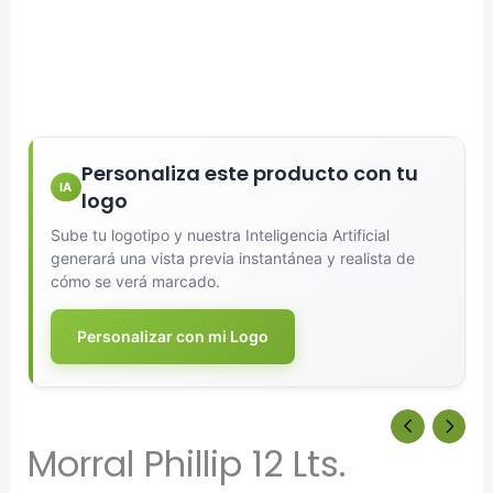
Personaliza este producto con tu
IA
logo
Sube tu logotipo y nuestra Inteligencia Artificial
Diseñador de Vistas Previas
×
generará una vista previa instantánea y realista de
con IA
cómo se verá marcado.
Personalizar con mi Logo
Arrastra y suelta tu logotipo aquí
o haz clic para explorar tus archivos
Morral Phillip 12 Lts.
Formatos: PNG, JPG, SVG (Max. 5MB). Se recomienda fondo
transparente.