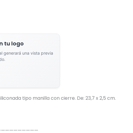
n tu logo
ial generará una vista previa
do.
dor de Vistas Previas con IA
liconada tipo manilla con cierre. De: 23,7 x 2,5 cm.
Arrastra y suelta tu logotipo aquí
o haz clic para explorar tus archivos
Formatos: PNG, JPG, SVG (Max. 5MB). Se recomienda fondo transparente.
——————————