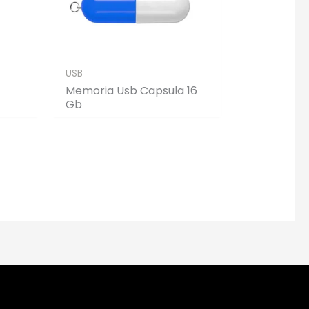
USB
Memoria Usb Capsula 16
Gb