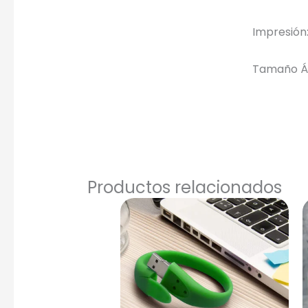
Impresión
Seleccio
Una Ti
Tamaño Ár
Marcado e
serigrafí
Productos relacionados