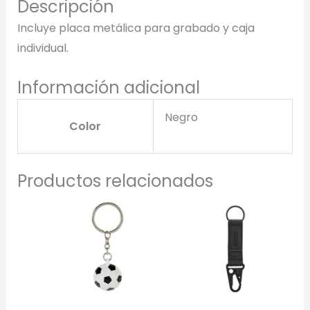
Descripción
Selecciona el estilo de marcado:
Incluye placa metálica para grabado y caja
individual.
Una Tinta
Marcado en un solo color plano (ideal serigrafía/grabado).
Información adicional
Full Color
Negro
Color
Conserva los colores originales de tu logotipo.
Generar Vista Previa con IA
Productos relacionados