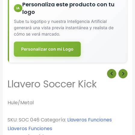
Personaliza este producto con tu
IA
logo
Sube tu logotipo y nuestra Inteligencia Artificial
generará una vista previa instantánea y realista de
cómo se verá marcado.
Personalizar con mi Logo
Diseñador de Vistas Previas
×
con IA
Llavero Soccer Kick
Arrastra y suelta tu logotipo aquí
Hule/Metal
o haz clic para explorar tus archivos
Formatos: PNG, JPG, SVG (Max. 5MB). Se recomienda fondo
SKU:
SOC 046
Categoría:
Llaveros Funciones
transparente.
Llaveros Funciones