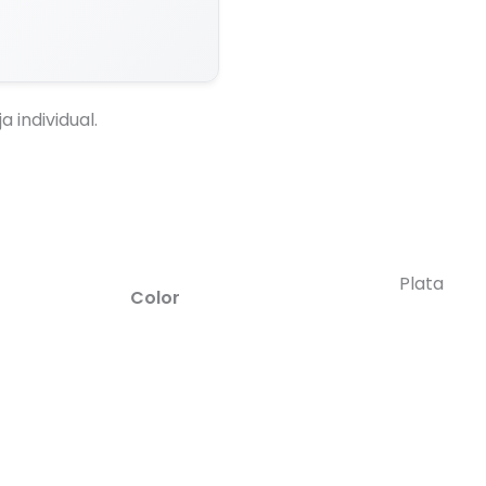
Generar Vista Previa con IA
a individual.
Plata
Color