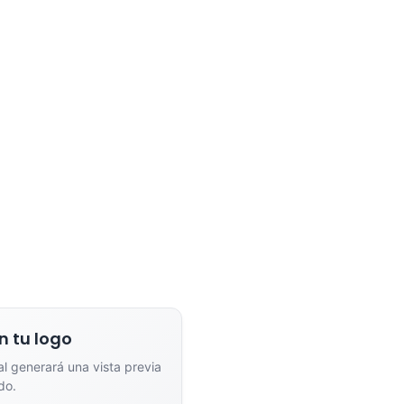
dor de Vistas Previas con IA
Arrastra y suelta tu logotipo aquí
o haz clic para explorar tus archivos
Formatos: PNG, JPG, SVG (Max. 5MB). Se recomienda fondo transparente.
na el estilo de marcado:
n tu logo
ial generará una vista previa
nta
Full Color
do.
n un solo color plano (ideal
Conserva los colores originales de tu lo
a/grabado).