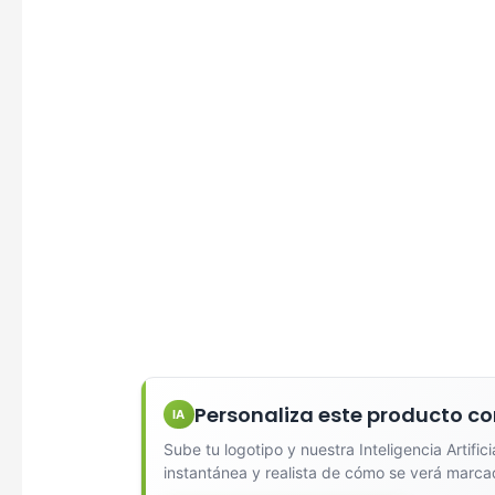
Diseña
Seleccio
Personaliza este producto co
IA
Sube tu logotipo y nuestra Inteligencia Artific
Una Ti
instantánea y realista de cómo se verá marca
Marcado e
serigrafí