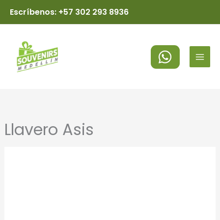
Ir
Escríbenos: +57 302 293 8936
al
MAI
contenido
MEN
Llavero Asis