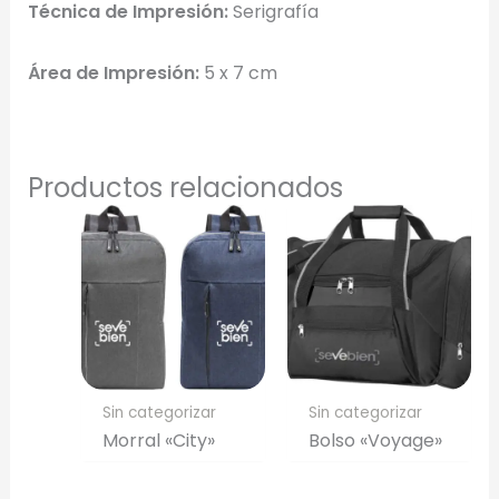
Técnica de Impresión:
Serigrafía
Una Tinta
Área de Impresión:
5 x 7 cm
Marcado en un solo color plano (ideal serigrafía/grabado).
Full Color
Conserva los colores originales de tu logotipo.
Productos relacionados
Generar Vista Previa con IA
Sin categorizar
Sin categorizar
Morral «City»
Bolso «Voyage»