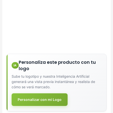
Formatos: PNG, JPG, SVG (Max. 5MB). Se recomienda fondo
transparente.
Selecciona el estilo de marcado:
Una Tinta
Marcado en un solo color plano (ideal serigrafía/grabado).
Personaliza este producto con tu
IA
Full Color
logo
Conserva los colores originales de tu logotipo.
Sube tu logotipo y nuestra Inteligencia Artificial
generará una vista previa instantánea y realista de
cómo se verá marcado.
Generar Vista Previa con IA
Personalizar con mi Logo