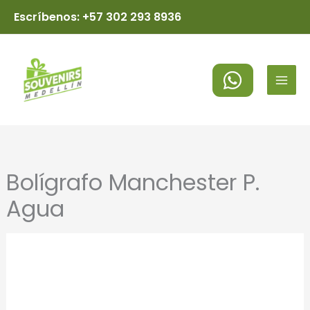
Ir
Escríbenos: +57 302 293 8936
al
MAI
contenido
MEN
Bolígrafo Manchester P.
Agua