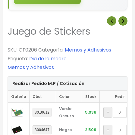
Juego de Stickers
SKU:
OF0206
Categoría:
Memos y Adhesivos
Etiqueta:
Dia de la madre
Memos y Adhesivos
Realizar Pedido M.P / Cotización
Galería
Cód.
Color
Stock
Pedir
Verde
-
+
5.038
3010612
Oscuro
Negro
2.509
-
+
3004647