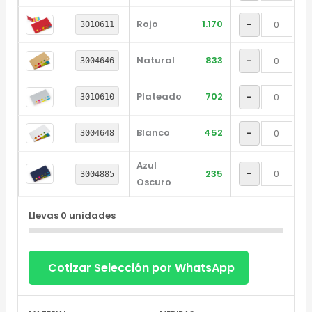
Rojo
1.170
-
+
3010611
Natural
833
-
+
3004646
Plateado
702
-
+
3010610
Blanco
452
-
+
3004648
Azul
-
+
235
3004885
Oscuro
Llevas
0
unidades
Cotizar Selección por WhatsApp