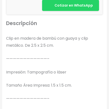
Cotizar en WhatsApp
Descripción
Diseñador de Vistas Previas
Clip en madera de bambú con guaya y clip
×
con IA
metálico. De 2.5 x 2.5 cm.
————————————–
Impresión: Tampografía o láser
Arrastra y suelta tu logotipo aquí
o haz clic para explorar tus archivos
Tamaño Área Impresa: 1.5 x 1.5 cm.
Formatos: PNG, JPG, SVG (Max. 5MB). Se recomienda fondo
transparente.
————————————–