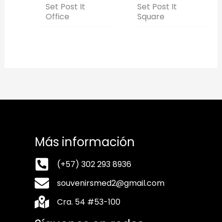
Set Post It
Set Post It
Office
Square
Más información
(+57) 302 293 8936
souvenirsmed2@gmail.com
Cra. 54 #53-100