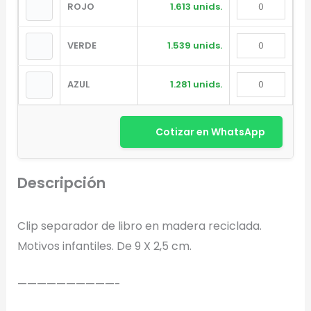
ROJO
1.613 unids.
VERDE
1.539 unids.
AZUL
1.281 unids.
Cotizar en WhatsApp
Diseñador de Vistas Previas
×
Descripción
con IA
Clip separador de libro en madera reciclada.
Motivos infantiles. De 9 X 2,5 cm.
Arrastra y suelta tu logotipo aquí
——————————-
o haz clic para explorar tus archivos
Formatos: PNG, JPG, SVG (Max. 5MB). Se recomienda fondo