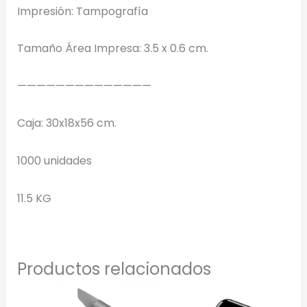
Impresión: Tampografía
transparente.
Tamaño Área Impresa: 3.5 x 0.6 cm.
Selecciona el estilo de marcado:
——————————————
Una Tinta
Marcado en un solo color plano (ideal serigrafía/grabado).
Caja: 30x18x56 cm.
Full Color
1000 unidades
Conserva los colores originales de tu logotipo.
11.5 KG
Generar Vista Previa con IA
Productos relacionados