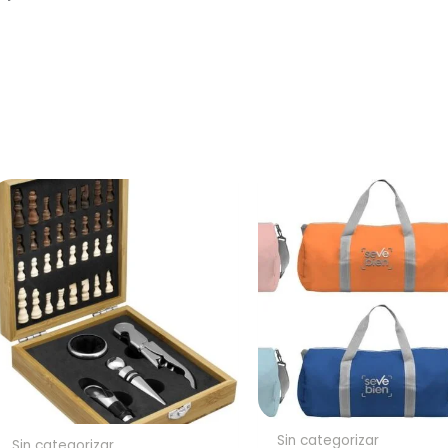
nta
Full Color
n un solo color plano (ideal
Conserva los colores originales de tu lo
a/grabado).
Generar Vista Previa con IA
Sin categorizar
Sin categorizar