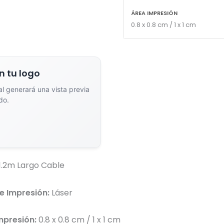
ÁREA IMPRESIÓN
0.8 x 0.8 cm / 1 x 1 cm
n tu logo
dor de Vistas Previas con IA
ial generará una vista previa
do.
Arrastra y suelta tu logotipo aquí
o haz clic para explorar tus archivos
1.2m Largo Cable
Formatos: PNG, JPG, SVG (Max. 5MB). Se recomienda fondo transparente.
e Impresión:
Láser
mpresión:
0.8 x 0.8 cm / 1 x 1 cm
na el estilo de marcado: