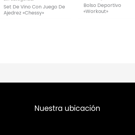
Bolso Deportivo
Set De Vino Con Juego De
«Workout»
Ajedrez «Chessy»
Nuestra ubicación