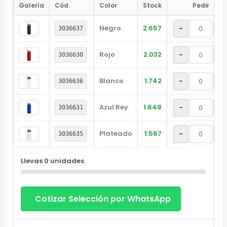
Galería
Cód.
Color
Stock
Pedir
Negro
2.657
-
+
3036637
Rojo
2.032
-
+
3036630
Blanco
1.742
-
+
3036636
Azul Rey
1.648
-
+
3036631
Plateado
1.567
-
+
3036635
Llevas
0
unidades
Cotizar Selección por WhatsApp