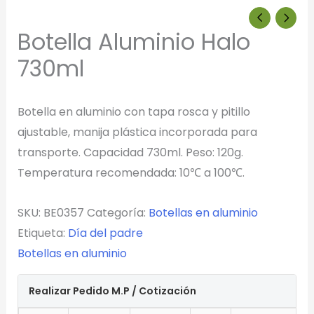
Selecciona el estilo de marcado:
Botella Aluminio Halo
Una Tinta
730ml
Marcado en un solo color plano (ideal serigrafía/grabado).
Botella en aluminio con tapa rosca y pitillo
Full Color
Conserva los colores originales de tu logotipo.
ajustable, manija plástica incorporada para
transporte. Capacidad 730ml. Peso: 120g.
Temperatura recomendada: 10℃ a 100℃.
Generar Vista Previa con IA
SKU:
BE0357
Categoría:
Botellas en aluminio
Etiqueta:
Día del padre
Botellas en aluminio
Realizar Pedido M.P / Cotización