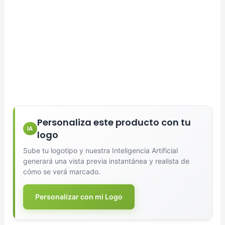
Diseñador de Vistas Previas
×
con IA
Personaliza este producto con tu
IA
logo
Sube tu logotipo y nuestra Inteligencia Artificial
Arrastra y suelta tu logotipo aquí
generará una vista previa instantánea y realista de
o haz clic para explorar tus archivos
cómo se verá marcado.
Formatos: PNG, JPG, SVG (Max. 5MB). Se recomienda fondo
transparente.
Personalizar con mi Logo