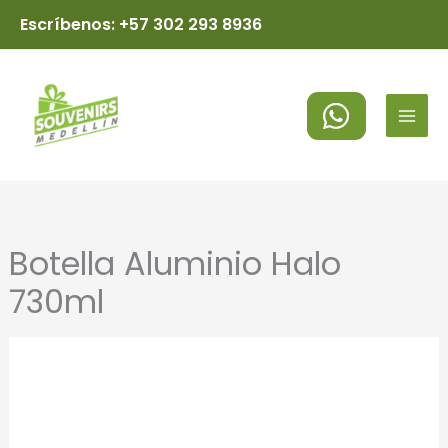
Ir
Escríbenos: +57 302 293 8936
al
MAI
contenido
MEN
Botella Aluminio Halo
730ml