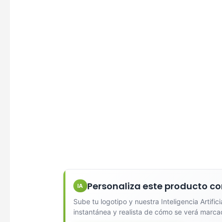
Diseña
Seleccio
Personaliza este producto co
IA
Sube tu logotipo y nuestra Inteligencia Artific
Una Ti
instantánea y realista de cómo se verá marca
Marcado e
serigrafí