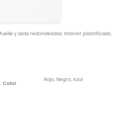
Generar Vista Previa con IA
fuelle y asas redondeadas. Interior plastificado.
Rojo, Negro, Azul
Color