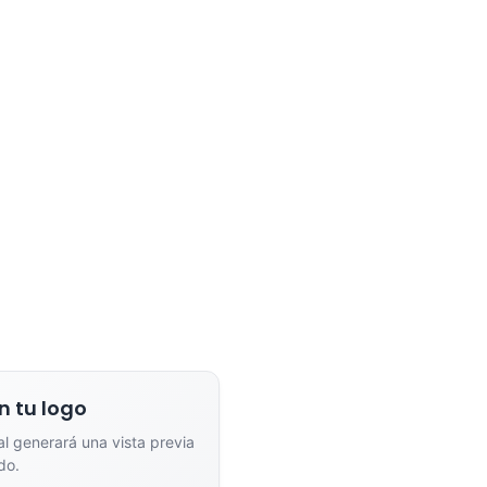
dor de Vistas Previas con IA
Arrastra y suelta tu logotipo aquí
o haz clic para explorar tus archivos
Formatos: PNG, JPG, SVG (Max. 5MB). Se recomienda fondo transparente.
na el estilo de marcado:
n tu logo
ial generará una vista previa
nta
Full Color
do.
n un solo color plano (ideal
Conserva los colores originales de tu lo
a/grabado).