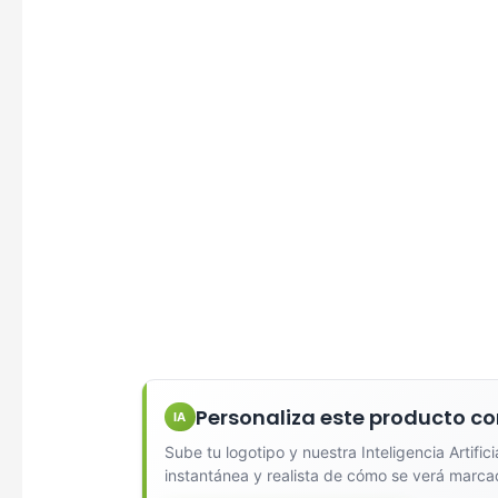
Diseña
Selecci
Personaliza este producto co
IA
Sube tu logotipo y nuestra Inteligencia Artific
Una Ti
instantánea y realista de cómo se verá marca
Marcado e
serigrafí