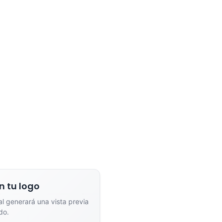
dor de Vistas Previas con IA
Arrastra y suelta tu logotipo aquí
o haz clic para explorar tus archivos
Formatos: PNG, JPG, SVG (Max. 5MB). Se recomienda fondo transparente.
ona el estilo de marcado:
n tu logo
ial generará una vista previa
nta
Full Color
do.
n un solo color plano (ideal
Conserva los colores originales de tu lo
a/grabado).