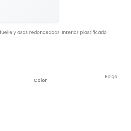
Generar Vista Previa con IA
fuelle y asas redondeadas. Interior plastificado.
Beige
Color