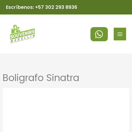
Ir
Escríbenos: +57 302 293 8936
al
MAI
contenido
MEN
Boligrafo Sinatra