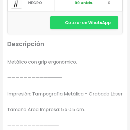
NEGRO
99 unids.
Cotizar en WhatsApp
Descripción
Diseñador de Vistas Previas
×
con IA
Metálico con grip ergonómico.
—————————————-
Impresión: Tampografía Metálica – Grabado Láser
Arrastra y suelta tu logotipo aquí
o haz clic para explorar tus archivos
Tamaño Área Impresa: 5 x 0.5 cm.
Formatos: PNG, JPG, SVG (Max. 5MB). Se recomienda fondo
transparente.
————————————–