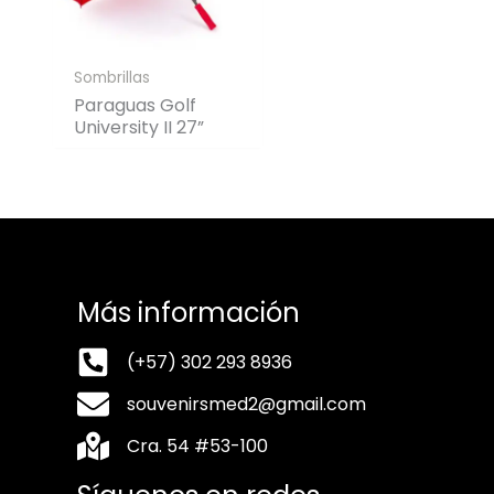
Sombrillas
Paraguas Golf
University II 27”
Más información
(+57) 302 293 8936
souvenirsmed2@gmail.com
Cra. 54 #53-100